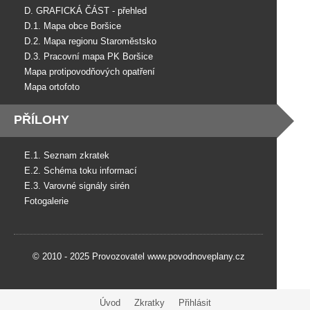
D. GRAFICKÁ ČÁST - přehled
D.1. Mapa obce Boršice
D.2. Mapa regionu Staroměstsko
D.3. Pracovní mapa PK Boršice
Mapa protipovodňových opatření
Mapa ortofoto
PŘÍLOHY
E.1. Seznam zkratek
E.2. Schéma toku informací
E.3. Varovné signály sirén
Fotogalerie
© 2010 - 2025 Provozovatel www.povodnoveplany.cz
Úvod
Zkratky
Přihlásit